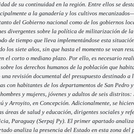
idad de su continuidad en la región. Entre ellos se des
ncipalmente a la ganadería y los cultivos mecanizados
, tanto del Gobierno nacional como de los gobiernos lo
es divergentes sobre la política de militarización de l
iodo de tiempo que lleva implementándose esta situació
 los siete años, sin que hasta el momento se vean res
n el corto o mediano plazo. Por ello, es necesario real
 sobre los derechos humanos de la población que habita
o una revisión documental del presupuesto destinado a 
tas con habitantes de los departamentos de San Pedro 
 hombres y mujeres, jóvenes y adultos de seis distritos
ú y Arroyito, en Concepción. Adicionalmente, se hicier
as áreas de salud y educación, dirigentes sociales y refe
cia, Paraguay (Serpaj Py).
El primer apartado analiza
ado analiza la presencia del Estado en esta zona del p