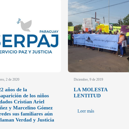
ero, 2 de 2020
Diciembre, 9 de 2019
22 años de la
LA MOLESTA
saparición de los niños
LENTITUD
ldados Cristian Ariel
ñez y Marcelino Gómez
Leer más
redes sus familiares aún
claman Verdad y Justicia