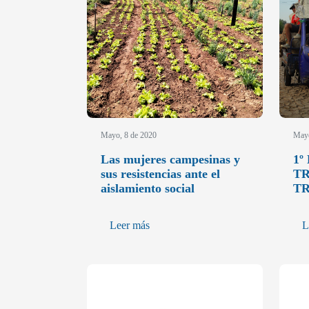
Mayo, 8 de 2020
Mayo
Las mujeres campesinas y
1º
sus resistencias ante el
TR
aislamiento social
T
Leer más
L