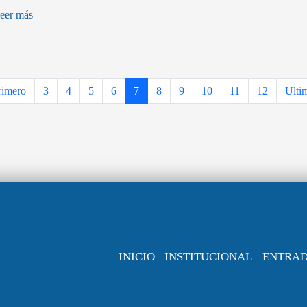
eer más
rimero
3
4
5
6
7
8
9
10
11
12
Ulti
INICIO
INSTITUCIONAL
ENTRA