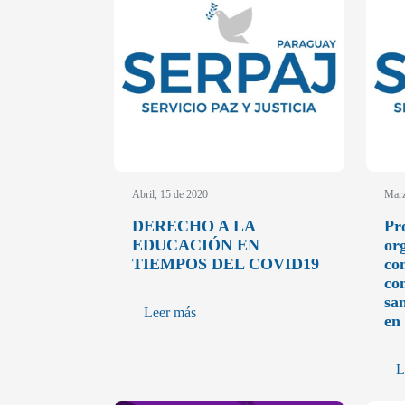
Abril, 15 de 2020
Marz
DERECHO A LA
Pr
EDUCACIÓN EN
or
TIEMPOS DEL COVID19
con
co
sa
Leer más
en
L