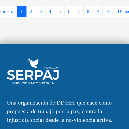
Primero
1
2
3
4
5
6
7
8
9
10
Ultim
Una organización de DD.HH. que nace como
propuesta de trabajo por la paz, contra la
injusticia social desde la no-violencia activa.